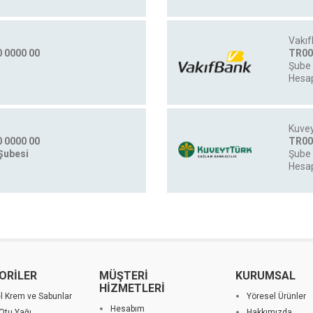
Vakıf
 0000 00
TR00
n
Şube 
Hesap
Kuvey
 0000 00
TR00
Şubesi
Şube 
Hesap
ORİLER
MÜŞTERİ
KURUMSAL
HİZMETLERİ
el Krem ve Sabunlar
Yöresel Ürünler
Hesabım
Otu Yağı
Hakkımızda