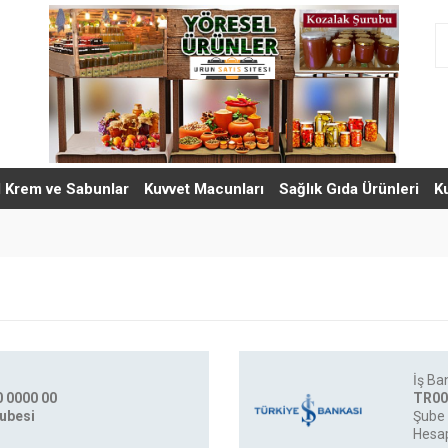
l Krem ve Sabunlar
Kuvvet Macunları
Sağlık Gıda Ürünleri
K
İş Ba
 0000 00
TR00
Şubesi
Şube 
Hesap