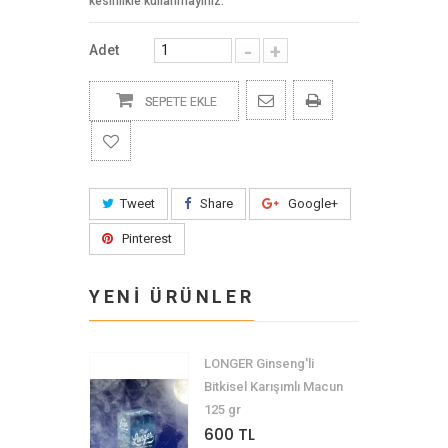
kesinlikle kullanmayınız.
-
+
Adet
SEPETE EKLE
Tweet
Share
Google+
Pinterest
YENİ ÜRÜNLER
LONGER Ginseng'li
Bitkisel Karışımlı Macun
125 gr
600 TL