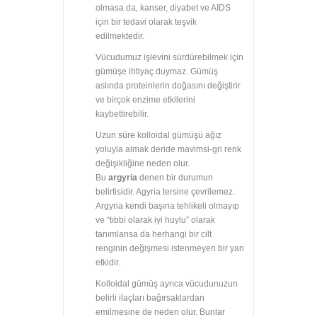
olmasa da, kanser, diyabet ve AIDS
için bir tedavi olarak teşvik
edilmektedir.
Vücudumuz işlevini sürdürebilmek için
gümüşe ihtiyaç duymaz. Gümüş
aslında proteinlerin doğasını değiştirir
ve birçok enzime etkilerini
kaybettirebilir.
Uzun süre kolloidal gümüşü ağız
yoluyla almak deride mavimsi-gri renk
değişikliğine neden olur.
Bu
argyria
denen bir durumun
belirtisidir. Agyria tersine çevrilemez.
Argyria kendi başına tehlikeli olmayıp
ve “tıbbi olarak iyi huylu” olarak
tanımlansa da herhangi bir cilt
renginin değişmesi istenmeyen bir yan
etkidir.
Kolloidal gümüş ayrıca vücudunuzun
belirli ilaçları bağırsaklardan
emilmesine de neden olur. Bunlar