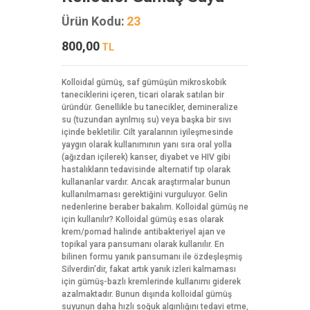
Ürün Kodu:
23
800,00
TL
Kolloidal gümüş, saf gümüşün mikroskobik
taneciklerini içeren, ticari olarak satılan bir
üründür. Genellikle bu tanecikler, demineralize
su (tuzundan ayrılmış su) veya başka bir sıvı
içinde bekletilir. Cilt yaralarının iyileşmesinde
yaygın olarak kullanımının yanı sıra oral yolla
(ağızdan içilerek) kanser, diyabet ve HIV gibi
hastalıkların tedavisinde alternatif tıp olarak
kullananlar vardır. Ancak araştırmalar bunun
kullanılmaması gerektiğini vurguluyor. Gelin
nedenlerine beraber bakalım. Kolloidal gümüş ne
için kullanılır? Kolloidal gümüş esas olarak
krem/pomad halinde antibakteriyel ajan ve
topikal yara pansumanı olarak kullanılır. En
bilinen formu yanık pansumanı ile özdeşleşmiş
Silverdin'dir, fakat artık yanık izleri kalmaması
için gümüş-bazlı kremlerinde kullanımı giderek
azalmaktadır. Bunun dışında kolloidal gümüş
suyunun daha hızlı soğuk algınlığını tedavi etme,