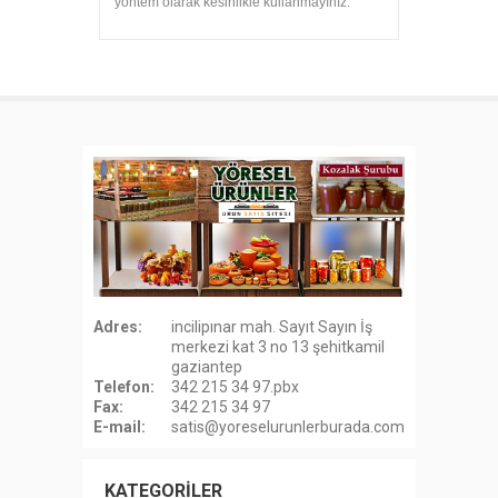
yöntem olarak kesinlikle kullanmayınız.
Adres:
incilipınar mah. Sayıt Sayın İş
merkezi kat 3 no 13 şehitkamil
gaziantep
Telefon:
342 215 34 97.pbx
Fax:
342 215 34 97
E-mail:
satis@yoreselurunlerburada.com
KATEGORİLER