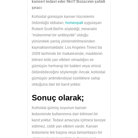
kanseri tedavi eder fikri? Bozacının şahidi
şıracı
Kolloidal gümüşün kanser hücrelerini
öldürdüğü iddiaları,
homeopati
uygulayan
Robert Scott Bell'in söylediği; mineralin
“mükemmel bir antibiyotik” olduğu
yönündeki yanlış yönlendirilmesinden
kaynaklanmaktadır. Los Angeles Times’da
2009 tarihinde bir makalesinde, maddenin
bilinen kötü yan etkileri olmadığını ve
gümüşün herhangi bir bakteri veya virüsü
öldürebileceğini söylemiştir. Ancak, kolloidal
gümüşün antimikrobiyal özelliklere sahip
olduğuna dair bir kanıt yoktur.
Sonuç olarak;
Kolloidal gümüş suyunun kanser
tedavisinde kullanımına dair bilimsel bir
kanıt yoktur. Tedavi amacıyla içilmesi tavsiye
edilmez, ciddi yan etkileri vardır. Kanser
tedavisine tek başına veya tamamlayıcı bir