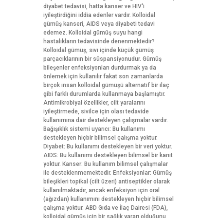
diyabet tedavisi, hatta kanser ve HIV'i
iyileştirdiğini iddia edenler vardır. Kolloidal
gümüş kanseri, AIDS veya diyabeti tedavi
edemez. Kolloidal gümüş suyu hangi
hastalıkların tedavisinde denenmektedir?
Kolloidal gümüş, sıvı içinde küçük gümüş
parçacıklarının bir süspansiyonudur. Gümüş
bileşenler enfeksiyonları durdurmak ya da
önlemek için kullanılır fakat son zamanlarda
birçok insan kolloidal gümüşü alternatif bir ilaç
gibi farklı durumlarda kullanmaya başlamıştır.
Antimikrobiyal özellikler, cilt yaralarını
iyileştirmede, sivilce için olası tedavide
kullanımına dair destekleyen çalışmalar vardır.
Bağışıklık sistemi uyarıcı: Bu kullanımı
destekleyen hiçbir bilimsel çalışma yoktur.
Diyabet: Bu kullanımı destekleyen bir veri yoktur.
AIDS: Bu kullanımı destekleyen bilimsel bir kanıt
yoktur. Kanser: Bu kullanım bilimsel çalışmalar
ile desteklenmemektedir. Enfeksiyonlar: Gümüş
bileşikleri topikal (cilt üzeri) antiseptikler olarak
kullanılmaktadır, ancak enfeksiyon için oral
(ağızdan) kullanımını destekleyen hiçbir bilimsel
çalışma yoktur. ABD Gıda ve İlaç Dairesi (FDA),
kolloidal gümüş için bir sağlık yararı olduğunu