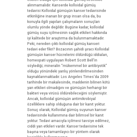
alınmamalıdır. Kanserde kolloidal gümüş
tedavisi Kolloidal gümüşün kanser tedavisinde
etkinliğine inanan bir grup insan olsa da, bu
konuyla ilgili yapılan çalışmaların sonuçları
olumlu yönde değildir. Bugüne kadar, kolloidal
gümüş suyu içilmesinin sağlık etkileri hakkında
iyi kalitede bir araştırma da bulunmamaktadır.
Peki, nereden çıktı kolloidal gümüş kanseri
tedavi eder fikri? Bozacının şahidi şıracı Kolloidal
gümüşün kanser hücrelerini öldürdüğü iddiaları,
homeopati uygulayan Robert Scott Bell'in
söylediği; mineralin “mükemmel bir antibiyotik”
olduğu yönündeki yanlış yönlendirilmesinden
kaynaklanmaktadır. Los Angeles Times’da 2009
tarihinde bir makalesinde, maddenin bilinen kötü
yan etkileri olmadığını ve gümüşün herhangi bir
bakteri veya virüsü öldürebileceğini söylemiştir.
Ancak, kolloidal gümüşün antimikrobiyal
özelliklere sahip olduğuna dair bir kanıt yoktur.
Sonuç olarak; Kolloidal gümüş suyunun kanser
tedavisinde kullanımına dair bilimsel bir kanıt
yoktur. Tedavi amacıyla içilmesi tavsiye edilmez,
ciddi yan etkileri vardır. Kanser tedavisine tek
başına veya tamamlayıcı bir yöntem olarak