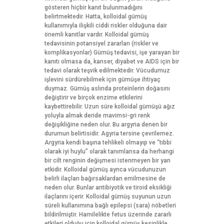
gösteren hiçbir kanıt bulunmadığını
belirtmektedir. Hatta, kolloidal gümüş
kullanımıyla ilişkili ciddi riskler olduğuna dair
önemli kanıtlar vardır. Kolloidal gümüş
tedavisinin potansiyel zararları (riskler ve
komplikasyonlar) Gümüş tedavisi, işe yarayan bir
kanıtı olmasa da, kanser, diyabet ve AIDS için bir
tedavi olarak teşvik edilmektedir. Vücudumuz
işlevini sürdürebilmek için gümüşe ihtiyaç
duymaz. Gümüş aslında proteinlerin doğasını
değiştirir ve birçok enzime etkilerini
kaybettirebilir. Uzun süre kolloidal gümüşü ağız
yoluyla almak deride mavimsi-gri renk
değişikliğine neden olur. Bu argyria denen bir
durumun belirtisidir. Agyria tersine çevrilemez.
Argyria kendi başına tehlikeli olmayıp ve “tıbbi
olarak iyi huylu” olarak tanımlansa da herhangi
bir cilt renginin değişmesi istenmeyen bir yan
etkidir. Kolloidal gümüş ayrıca vücudunuzun
belirli ilaçları bağırsaklardan emilmesine de
neden olur. Bunlar antibiyotik ve tiroid eksikliği
ilaçlarını içerir. Kolloidal gümüş suyunun uzun
süreli kullanımına bağlı epilepsi (sara) nöbetleri
bildirilmiştir. Hamilelikte fetus üzerinde zararlı
etkileri olduğu için kolloidal gümüş kesinlikle