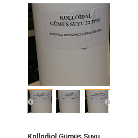
Kollodiol Gümüş Suyu