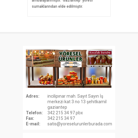
ambalajlanmıştır. Gaziantep yöresi
sumaklarından elde edilmiştir.
Adres:
incilipınar mah. Sayıt Sayın İş
merkezi kat 3 no 13 şehitkamil
gaziantep
Telefon:
342 215 34 97.pbx
Fax:
342 215 34 97
E-mail:
satis@yoreselurunlerburada.com