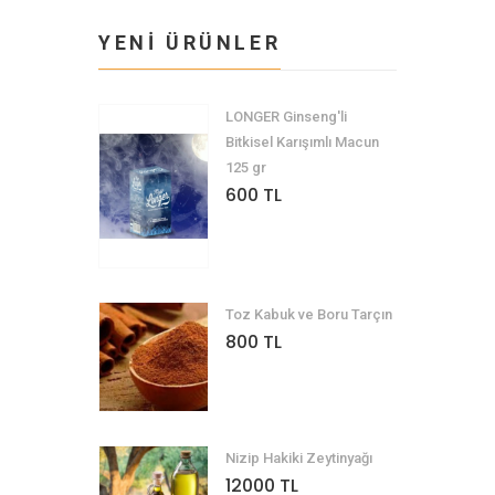
YENİ ÜRÜNLER
LONGER Ginseng'li
Bitkisel Karışımlı Macun
125 gr
600 TL
Toz Kabuk ve Boru Tarçın
800 TL
Nizip Hakiki Zeytinyağı
12000 TL