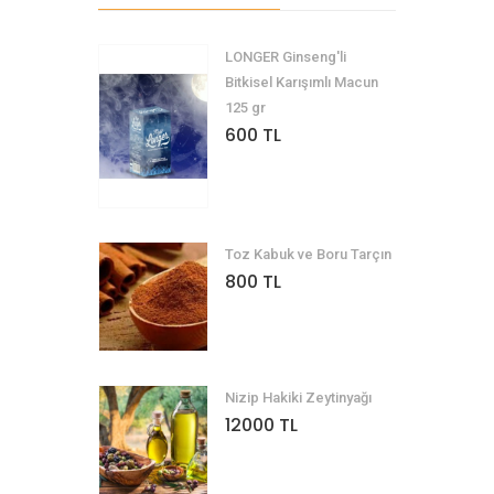
LONGER Ginseng'li
Bitkisel Karışımlı Macun
125 gr
600 TL
Toz Kabuk ve Boru Tarçın
800 TL
Nizip Hakiki Zeytinyağı
12000 TL