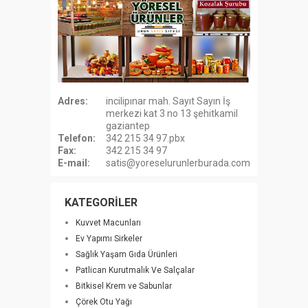
Adres:
incilipınar mah. Sayıt Sayın İş
merkezi kat 3 no 13 şehitkamil
gaziantep
Telefon:
342 215 34 97.pbx
Fax:
342 215 34 97
E-mail:
satis@yoreselurunlerburada.com
KATEGORİLER
Kuvvet Macunları
Ev Yapımı Sirkeler
Sağlık Yaşam Gıda Ürünleri
Patlican Kurutmalık Ve Salçalar
Bitkisel Krem ve Sabunlar
Çörek Otu Yağı