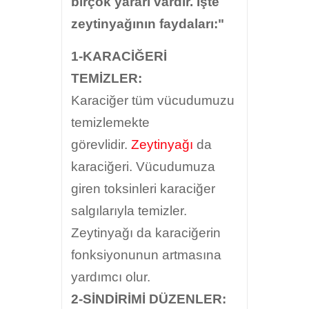
birçok yararı vardır. İşte
zeytinyağının faydaları:"
1-KARACİĞERİ
TEMİZLER:
Karaciğer tüm vücudumuzu
temizlemekte
görevlidir.
Zeytinyağı
da
karaciğeri. Vücudumuza
giren toksinleri karaciğer
salgılarıyla temizler.
Zeytinyağı da karaciğerin
fonksiyonunun artmasına
yardımcı olur.
2-SİNDİRİMİ DÜZENLER: